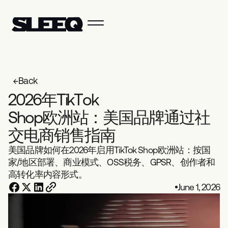
Back
2
0
2
6
年
T
i
k
T
o
k
S
h
o
p
欧
洲
站
：
美
国
品
牌
通
过
社
交
电
商
销
售
指
南
美国品牌如何在2026年启用TikTok Shop欧洲站：按国
家/地区部署、商业模式、OSS税务、GPSR、创作者和
高转化率内容形式。
June 1, 2026