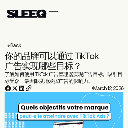
Back
你
的
品
牌
可
以
通
过
T
i
k
T
o
k
广
告
实
现
哪
些
目
标
？
了解如何使用 TikTok 广告管理器实现广告目标。吸引目
标受众，最大限度地发挥广告的影响力。
March 12, 2026