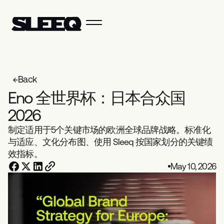
Back
E
n
o
全
世
界
杯
：
日
本
合
众
国
2
0
2
6
制定适用于5个关键市场的欧洲全球品牌战略。标准化
与适应、文化分布图、使用 Sleeq 按国家划分的关键绩
效指标。
May 10, 2026