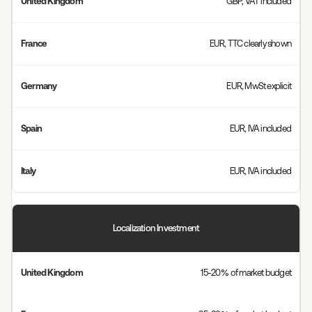
GBP, VAT included
EUR, TTC clearly shown
EUR, MwSt explicit
EUR, IVA included
EUR, IVA included
Localization Investment
15-20% of market budget