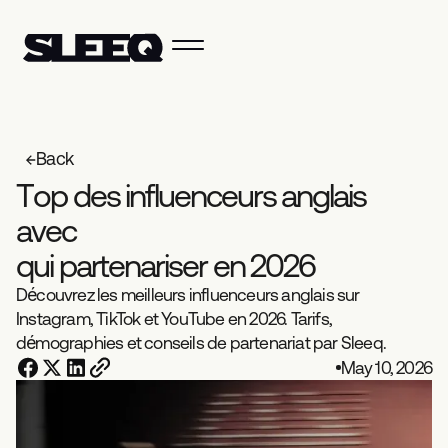
Back
T
o
p
d
e
s
i
n
f
l
u
e
n
c
e
u
r
s
a
n
g
l
a
i
s
a
v
e
c
q
u
i
p
a
r
t
e
n
a
r
i
s
e
r
e
n
2
0
2
6
Découvrez les meilleurs influenceurs anglais sur
Instagram, TikTok et YouTube en 2026. Tarifs,
démographies et conseils de partenariat par Sleeq.
May 10, 2026