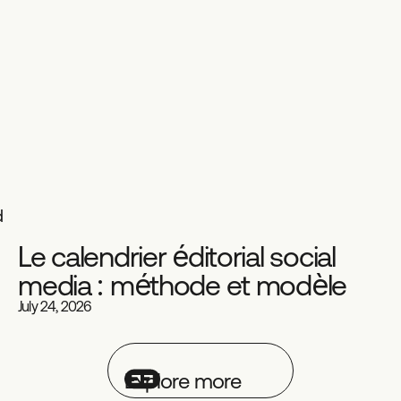
d
Le calendrier éditorial social
Social Media
Playbook
media : méthode et modèle
July 24, 2026
Explore more