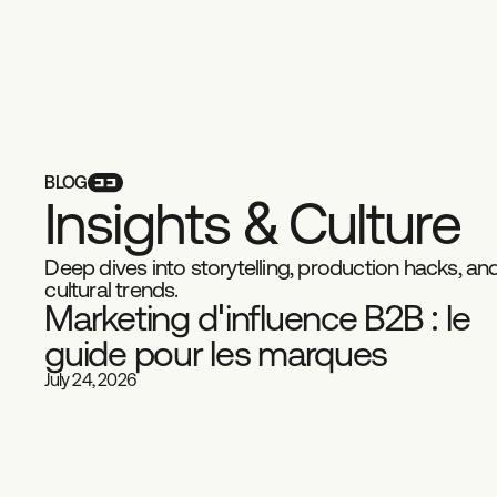
BLOG
I
n
s
i
g
h
t
s
&
C
u
l
t
u
r
e
Deep dives into storytelling, production hacks, an
cultural trends.
Marketing d'influence B2B : le
Playbook
Influence
guide pour les marques
July 24, 2026