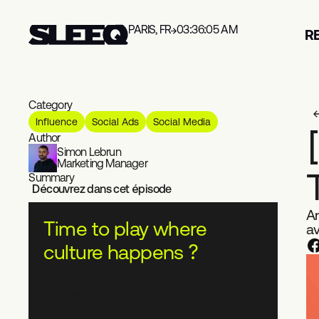
PARIS, FR
03:36:06 AM
R
Category
Influence
Social Ads
Social Media
[
Author
Simon Lebrun
Marketing Manager
Summary
Découvrez dans cet épisode
An
Time to play where
av
culture happens ?
Contact us