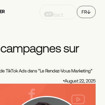
ER
FR
Contact
EN
CH
c
a
m
p
a
g
n
e
s
s
u
r
s de TikTok Ads dans "Le Rendez-Vous Marketing"
August 22, 2025