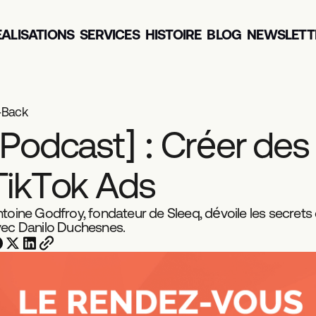
EALISATIONS
SERVICES
HISTOIRE
BLOG
NEWSLETT
Back
P
o
d
c
a
s
t
]
:
C
r
é
e
r
d
e
s
T
i
k
T
o
k
A
d
s
toine Godfroy, fondateur de Sleeq, dévoile les secret
ec Danilo Duchesnes.