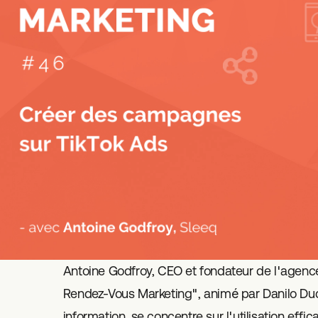
Antoine Godfroy, CEO et fondateur de l'agence
Rendez-Vous Marketing", animé par Danilo Du
information, se concentre sur l'utilisation eff