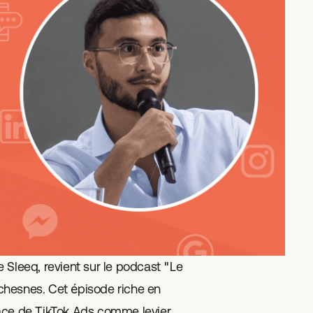
 Sleeq, revient sur le podcast "Le
chesnes. Cet épisode riche en
icace de TikTok Ads comme levier