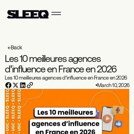
Back
L
e
s
1
0
m
e
i
l
l
e
u
r
e
s
a
g
e
n
c
e
s
d
'
i
n
f
l
u
e
n
c
e
e
n
F
r
a
n
c
e
e
n
2
0
2
6
Les 10 meilleures agences d'influence en France en 2026
March 10, 2026