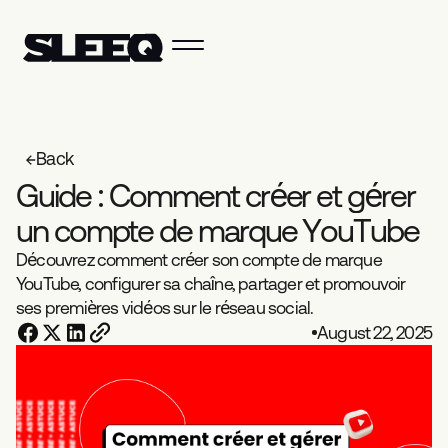
Back
G
u
i
d
e
:
C
o
m
m
e
n
t
c
r
é
e
r
e
t
g
é
r
e
r
u
n
c
o
m
p
t
e
d
e
m
a
r
q
u
e
Y
o
u
T
u
b
e
Découvrez comment créer son compte de marque
YouTube, configurer sa chaîne, partager et promouvoir
ses premières vidéos sur le réseau social.
August 22, 2025