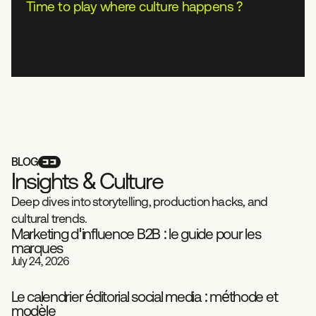
Time to play where culture happens ?
Contact us
BLOG
I
n
s
i
g
h
t
s
&
C
u
l
t
u
r
e
Deep dives into storytelling, production hacks, and
cultural trends.
Marketing d'influence B2B : le guide pour les
marques
Playbook
Influence
July 24, 2026
Le calendrier éditorial social media : méthode et
modèle
Social Media
Playbook