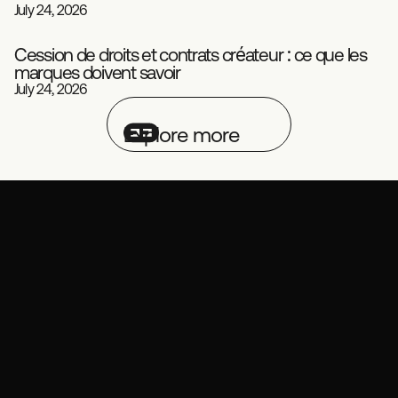
July 24, 2026
Cession de droits et contrats créateur : ce que les
marques doivent savoir
Playbook
Influence
July 24, 2026
Explore more