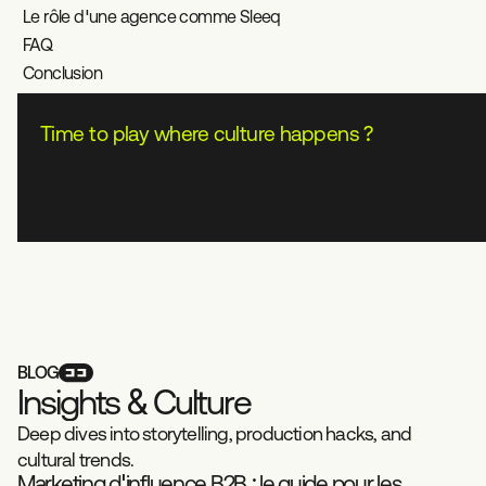
Le rôle d'une agence comme Sleeq
FAQ
Conclusion
Time to play where culture happens ?
Contact us
BLOG
I
n
s
i
g
h
t
s
&
C
u
l
t
u
r
e
Deep dives into storytelling, production hacks, and
cultural trends.
Marketing d'influence B2B : le guide pour les