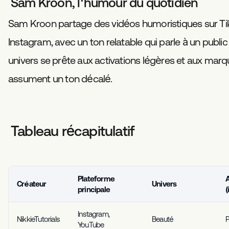
Sam Kroon, l'humour du quotidien
Sam Kroon partage des vidéos humoristiques sur Ti
Instagram, avec un ton relatable qui parle à un public
univers se prête aux activations légères et aux marq
assument un ton décalé.
Tableau récapitulatif
Plateforme
Créateur
Univers
principale
(
Instagram,
NikkieTutorials
Beauté
P
YouTube