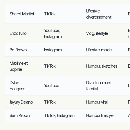
Lifestyle,
Sherell Martini
TikTok
E
divertissement
YouTube,
E
Enzo Knol
Vlog, lifestyle
Instagram
(
Bo Brown
Instagram
Lifestyle, mode
E
Maxime et
TikTok
Humour, sketches
E
Sophie
Dylan
Divertissement
YouTube
Haegens
familial
JayJay Delano
TikTok
Humour viral
F
Sam Kroon
TikTok, Instagram
Humour lifestyle
A