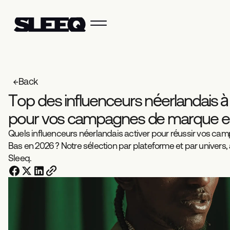
Back
T
o
p
d
e
s
i
n
f
l
u
e
n
c
e
u
r
s
n
é
e
r
l
a
n
d
a
i
s
à
p
o
u
r
v
o
s
c
a
m
p
a
g
n
e
s
d
e
m
a
r
q
u
e
e
Quels influenceurs néerlandais activer pour réussir vos c
Bas en 2026 ? Notre sélection par plateforme et par univers
Sleeq.