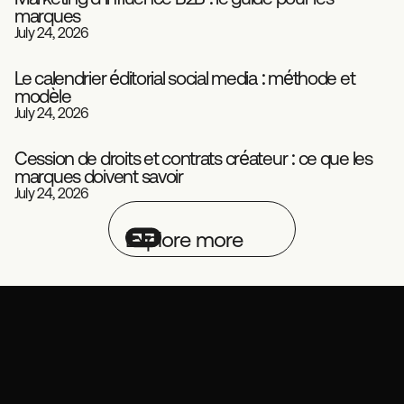
marques
Playbook
Influence
July 24, 2026
Le calendrier éditorial social media : méthode et
modèle
Social Media
Playbook
July 24, 2026
Cession de droits et contrats créateur : ce que les
marques doivent savoir
Playbook
Influence
July 24, 2026
Explore more