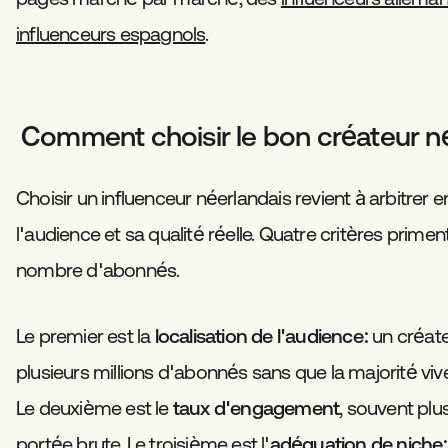
influenceurs espagnols
.
Comment choisir le bon créateur n
Choisir un influenceur néerlandais revient à arbitrer ent
l'audience et sa qualité réelle. Quatre critères primen
nombre d'abonnés.
Le premier est la
localisation de l'audience
: un créat
plusieurs millions d'abonnés sans que la majorité vi
Le deuxième est le
taux d'engagement
, souvent plu
portée brute. Le troisième est l'
adéquation de niche