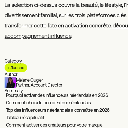
La sélection ci-dessus couvre la beauté, le lifestyle, l
divertissement familial, sur les trois plateformes clés
transformer cette liste en activation concrète,
décou
accompagnement influence
.
Category
Influence
Author
Mélane Ougier
Partner, Account Director
Summary
Pourquoi activer des influenceurs néerlandais en 2026
Comment choisir le bon créateur néerlandais
Top des influenceurs néerlandais à connaître en 2026
Tableau récapitulatif
Comment activer ces créateurs pour votre marque